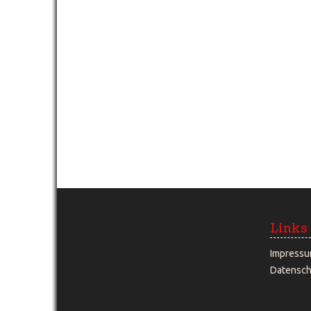
Links
Impress
Datensch