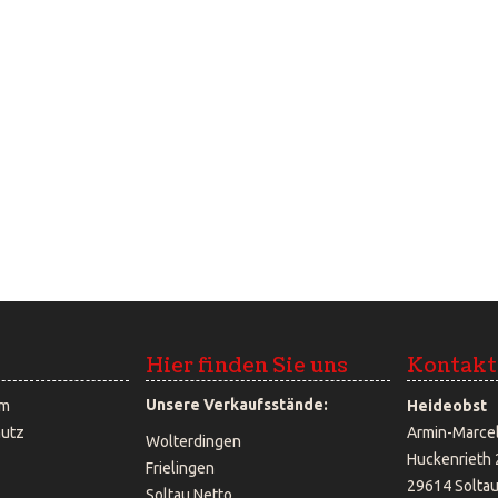
Hier finden Sie uns
Kontak
Unsere Verkaufsstände:
um
Heideobst
utz
Armin-Marce
Wolterdingen
Huckenrieth 
Frielingen
29614 Solta
Soltau Netto